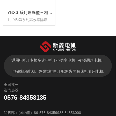
YBX3 系列隔爆型三相异
步电动机
1、YBX3系列高效率隔爆型
三相异步电动机是我国在 Y2
系列(IP54)三相异步电动机
基础上派生系列产品，是YB
系列隔爆型三相异步电动机
的更新换代产品。它具有现
代国际先进水平。本系列电
动机具有外形美观大方，防
通用电机
变极多速电机
小功率电机
变频调速电机
|
|
|
|
护等级比YB系列更高，使用
更安全可靠。同时起动性能
电磁制动电机
隔爆型电机
配硬齿面减速机专用电机
|
|
更好，噪声和振动比 YB 系
列更低。能适合煤矿井下(非
全国统一
采掘工作面)及工厂含有爆炸
咨询热线
性气体混合物场所使用。
2、YBX3 系列高效率隔爆型
0576-84358135
三相异步电动机严格执行
JB/T12628-2016《YBX3系
列隔爆型三相异步电动机技
销售部：(国内部)+86-576-84359988 84356000