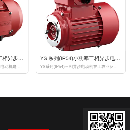
速三相异步电
YS 系列(IP54)小功率三相异步电动
机
步电动机是 Y2
YS系列(IP54)三相异步电动机在工农业及其
派生电动机产
它行业的机械配套上占有重要的地位。本系
以改变电动
列电动机具有体积小、重量轻、外形美观大
或两套绕组
方等特点。 本系列电动机执行标准为JB/T
 我厂目前生
1009-2016《YS系列三相异步电动机技术条
0机座号11个机
件》。我厂采用铝合金外壳生产的YS50和
P54)变极多速
YS56 两个机座号2极、4极共8个规格的电动
形尺寸、绝
机。
结构及安装
频率等均与
列(IP54,变