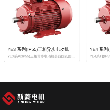
YE3 系列(IP55)三相异步电动机
YE4 系列
YE3系列(IP55)三相异步电动机是我国及国际
YE4系列(I
工业发达国家先进经验而开发设计的最新一
工业发达国
代三相异步电动机产品。各项性能指标达到
代三相异步
国际先进水平。执行标准GB/T 28575-
国际先进水平。
2020《 YE3系列三相异步电动机技术条件(机
2017《YE
座号63-355)》。 YE3系列(IP55)三相异步电
条件（机座号80
动机机座号从63到355共计15个机座号，极
相异步电动机
数有2极、4极、6极、8极，功率从0.12KW到
座号，极数有
315KW 共计117 个规格。 本厂目前生产的有
0.12KW到1
63~315共 14个机座号，有2极、4极、6极、
前生产的有 6
8极，功率从0.12KW到 200KW共计 104个规
4极、6极、8