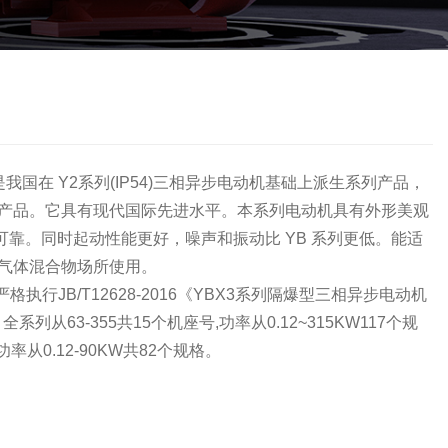
我国在 Y2系列(IP54)三相异步电动机基础上派生系列产品，
代产品。它具有现代国际先进水平。本系列电动机具有外形美观
靠。同时起动性能更好，噪声和振动比 YB 系列更低。能适
性气体混合物场所使用。
执行JB/T12628-2016《YBX3系列隔爆型三相异步电动机
63-355共15个机座号,功率从0.12~315KW117个规
率从0.12-90KW共82个规格。