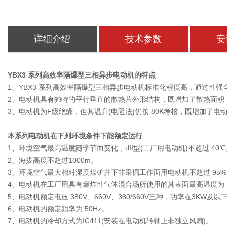
详细介绍
技术参数
安
YBX3 系列高效率隔爆型三相异步电动机的特点
1、YBX3 系列高效率隔爆型三相异步电动机标准化程度高，通过性强
2、电动机具有独特的平行垂直的散热片外形结构，既增加了散热面积
3、电动机为F级绝缘，但其温升(电阻法)仍按 80K考核，既增加了
本系列电动机在下列环境条件下能额定运行
1、环境空气最高温度随季节而变化，dII型(工厂用电动机)不超过 40℃
2、海拔高度不超过1000m。
3、环境空气最大相对湿度煤矿井下非采掘工作面用电动机不超过 95%(当
4、电动机在工厂用具有爆炸性气体混合场所使用的其表面最高温度为 135℃，
5、电动机额定电压:380V、660V、380/660V三种，功率在3KW及以
6、电动机的额定频率为 50Hz。
7、电动机的冷却方式为IC411(安装在电动机转轴上非独立风扇)。