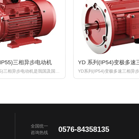
(IP55)三相异步电动机
YD 系列(IP54)变极多
动机
P55)三相异步电动机是我国及国际
YD系列(IP54)变极多速三相异
家先进经验而开发设计的最新一
系列(IP54)三相异步电动机的
电动机产品。各项性能指标达到
品，它利用改变定子绕组的接法
执行标准JB/T 13299-
机的极数，从而使电动机用一套
4系列（IP55)三相异步电动机技术
来获得两种或两种以上的转速。
-450) 》。 YE4系列(IP55)三
产的 YD系列(IP54)从80~28
机座号从80到450共计15个机
座号，共96个规格。 YD系列(I
2极、4极、6极、8极，功率从
三相异步电动机的安装尺寸、外
000KW 共计131个规格。 本厂目
缘等级、防护等级、冷却方法、
全国统一
0576-84358135
3-315共 14个机座号，有2极、
型式、使用条件、额定电压额定
咨询热线
极，功率从0.12KW到 200KW共
Y2系列(IP54)电动机相同。 YD系