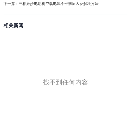
下一篇：
三相异步电动机空载电流不平衡原因及解决方法
相关新闻
找不到任何内容