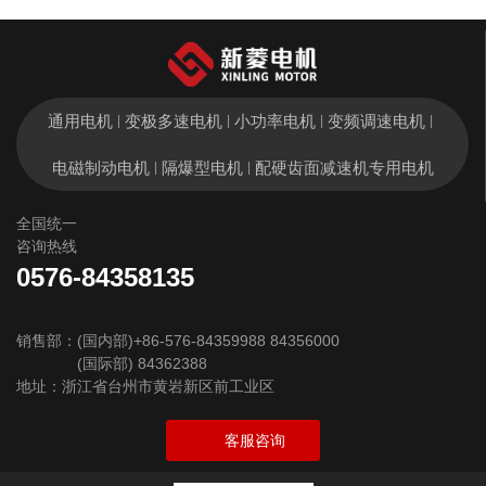
通用电机
变极多速电机
小功率电机
变频调速电机
|
|
|
|
电磁制动电机
隔爆型电机
配硬齿面减速机专用电机
|
|
全国统一
咨询热线
0576-84358135
销售部：(国内部)+86-576-84359988 84356000
(国际部) 84362388
地址：浙江省台州市黄岩新区前工业区
客服咨询